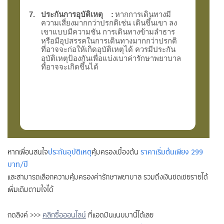
หากเพื่อนสนใจ
ประกันอุบัติเหตุ
คุ้มครองเบื้องต้น
ราคาเริ่มต้นเพียง 299
บาท/ปี
และสามารถเลือกความคุ้มครองค่ารักษาพยาบาล รวมถึงเงินชดเชยรายได้
เพิ่มเติมตามใจได้
กดลิงค์ >>>
ที่แอดมินแนบมานี้ได้เลย
คลิกซื้อออนไลน์