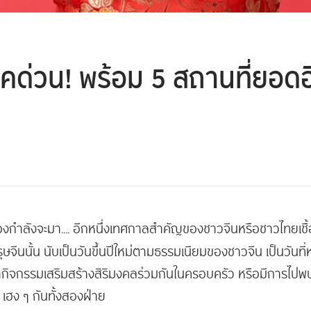
ช็คด่วน! พร้อม 5 สถานที่ยอดฮ
งกำลังจะมา.... อีกหนึ่งเทศกาลสำคัญของชาวจีนหรือชาวไทยเชื้อ
นตรุษจีนนั้น นับเป็นวันขึ้นปีใหม่ตามธรรมเนียมของชาวจีน เป็นวันท
จกรรมเสริมสร้างสิริมงคลร่วมกันในครอบครัว หรือมีการไปพบปะเ
ฮง ๆ กันทั้งสองฝ่าย