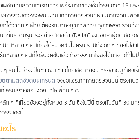
ก็ยังเผชิญกับสถานการณ์การแพร่ระบาดของเชื้อไวรัสโควิด-19 และ
่ยงการรวมตัวหรือพบปะกัน เทศกาลตรุษจีนที่ผ่านมาก็จัดกันพอเป็น
รียกได้ว่าทุก ๆ ฝ่าย ต้องรักษาทั้งสุขภาพกาย สุขภาพจิต รวมถึง
ันธุ์ที่มีความรุนแรงอย่าง “เดลต้า (Delta)” จะมีอัตราผู้ติดเชื้อลด
ี่ หลาย ๆ คนที่ยังได้รับวัคซีนไม่ครบ รวมถึงเด็ก ๆ ที่ยังไม่สาม
รับหลาย ๆ คนที่ได้รับวัคซีนแล้ว ก็อาจจะเบาใจลงได้บ้าง แต่ก็ไ
าย ๆ คน ไม่ว่าจะเป็นชาวจีน ชาวไทยเชื้อสายจีน หรือสายมู ก็คงเ
จิตตามติดชีวิตอินเทรนด์
จึงขอแชร์เทศกาลตรุษจีนปีนี้ ตรงกับวันท
่เสริมสร้างสิริมงคลมาให้เพื่อน ๆ ค่ะ
ัก ๆ ที่เกี่ยวข้องอยู่ทั้งหมด 3 วัน ซึ่งในปีนี้ ตรงกับวันที่ 30 ม
จกรรมดังนี้
นอะไร