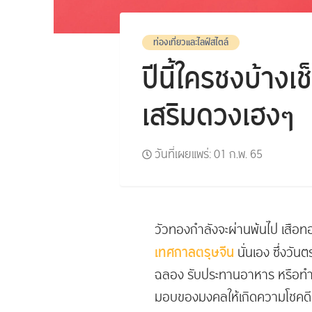
ท่องเที่ยวและไลฟ์สไตล์
ปีนี้ใครชงบ้างเ
เสริมดวงเฮงๆ
วันที่เผยแพร่:
01 ก.พ. 65
วัวทองกำลังจะผ่านพ้นไป เสือทอ
เทศกาลตรุษจีน
นั่นเอง ซึ่งวั
ฉลอง รับประทานอาหาร หรือทำกิ
มอบของมงคลให้เกิดความโชคดี เ