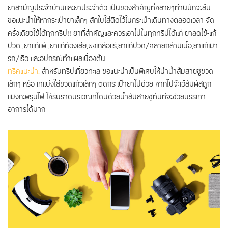
ยาสามัญประจำบ้านและยาประจำตัว เป็นของสำคัญที่หลายๆท่านมักจะลืม
ขอแนะนำให้หากระเป๋ายาเล็กๆ สักใบใส่ติดไว้ในกระเป๋าเดินทางตลอดเวลา จัด
ครั้งเดียวใช้ได้ทุกทริป!! ยาที่สำคัญและควรเอาไปในทุกทริปได้แก่ ยาลดไข้-แก้
ปวด ,ยาแก้แพ้ ,ยาแก้ท้องเสีย,ผงเกลือแร่,ยาแก้ปวด/คลายกล้ามเนื้อ,ยาแก้เมา
รถ/เรือ และอุปกรณ์ทำแผลเบื้องต้น
ทริคแนะนำ:
สำหรับทริปเที่ยวทะเล ขอแนะนำเป็นพิเศษให้นำน้ำส้มสายชูขวด
เล็กๆ หรือ เทแบ่งใส่ขวดแก้วเล็กๆ ติดกระเป๋ายาไปด้วย หากไปจ๊ะเอ๋สัมผัสถูก
แมงกะพรุนไฟ ให้รีบราดบริเวณที่โดนด้วยน้ำส้มสายชูทันทีจะช่วยบรรเทา
อาการได้มาก