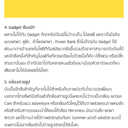
4. Gadget ต้องมี!!
พลาดไม่ได้กับ Gadget ที่ทุกทริปต้องมีไม่ว่าจะเป็น ไม้เซลฟี่ และขาตั้งมือถือ
แบบพกพา, หูฟัง , ลำโพงพกพา , Power Bank ซึ่งในปัจจุบัน Gadget ก็มี
พัฒนาการด้านเทคโนโลยีที่ทันสมัยมากยิ่งขึ้นรวมถึงราคาสามารถจับต้องได้
และอีกสิ่งหนึ่งที่สำคัญไม่แพ้กันที่ควรเตรียมไปด้วยนั้นก็คือ ปลั๊กพ่วง หรือปลั๊ก
สามตานั้นเอง ถ้าทริปเราไปกันหลายคนแล้วต้องมานั่งรอคิวชาร์จแบตก็คง
เสียเวลาไม่ใช่น้อยเลยใช่มั้ยคะ
5. กล้องถ่ายรูป
นับเป็นอีกสิ่งสำคัญที่ขาดไม่ได้สำหรับเก็บภาพประทับใจมาอวดเพื่อนๆ
นอกจากโทรศัพท์มือถือแล้วก็กล้องถ่ายรูปนี่แหละคะไม่ว่าจะเป็นกล้อง Action
Cam สำหรับแนว Adventure หรือกล้องตัวใหญ่ไว้เก็บภาพสวยคุณภาพคมชัด
หรือสำหรับสาวๆขอแนะนำให้ลองใช้กล้อง Mirrorless มีขนาดเล็ก พกพา
สะดวก และใช้งานง่ายได้ภาพสวยๆเช่นกันคะ Summer แดดดี แสงสวย แบบนี้
จะพลาดไม่เอากล้องติดไปถ่ายรูปสวยๆได้ยังไงคะ