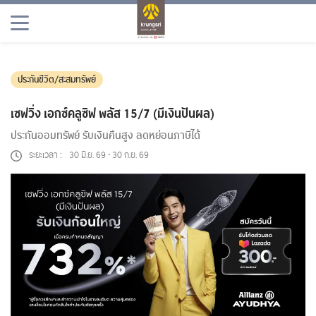
ผลิตภัณฑ์
โปรโมชัน
ประกันชีวิต/สะสมทรัพย์
เพลินจิต
เซฟวิ่ง เอกซ์คลูซิฟ พลัส 15/7 (มีเงินปันผล)
ข่าวสารและประชาสัมพันธ์
ประกันออมทรัพย์ รับเงินคืนสูง ลดหย่อนภาษีได้
ระยะเวลา :
30 มิ.ย. 69
-
30 ก.ย. 69