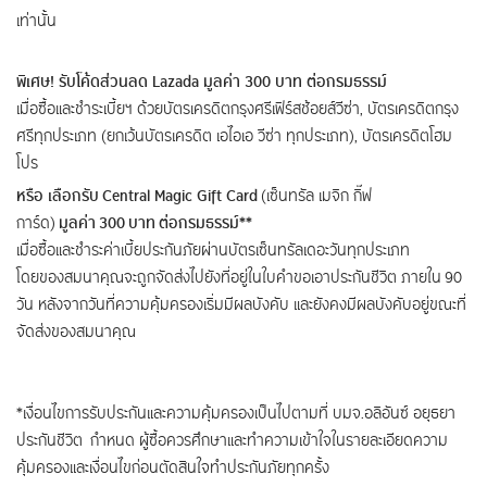
เท่านั้น
พิเศษ! รับโค้ดส่วนลด Lazada มูลค่า 300 บาท ต่อกรมธรรม์
เมื่อซื้อและชำระเบี้ยฯ ด้วยบัตรเครดิตกรุงศรีเฟิร์สช้อยส์วีซ่า, บัตรเครดิตกรุง
ศรีทุกประเภท (ยกเว้นบัตรเครดิต เอไอเอ วีซ่า ทุกประเภท), บัตรเครดิตโฮม
โปร
หรือ เลือกรับ Central Magic Gift Card
(เซ็นทรัล เมจิก กิ๊ฟ
การ์ด)
มูลค่า 300 บาท ต่อกรมธรรม์**
เมื่อซื้อและชำระค่าเบี้ยประกันภัยผ่านบัตรเซ็นทรัลเดอะวันทุกประเภท
โดยของสมนาคุณจะถูกจัดส่งไปยังที่อยู่ในใบคำขอเอาประกันชีวิต ภายใน 90
วัน หลังจากวันที่ความคุ้มครองเริ่มมีผลบังคับ และยังคงมีผลบังคับอยู่ขณะที่
จัดส่งของสมนาคุณ
*เงื่อนไขการรับประกันและความคุ้มครองเป็นไปตามที่ บมจ.อลิอันซ์ อยุธยา
ประกันชีวิต กำหนด ผู้ซื้อควรศึกษาและทำความเข้าใจในรายละเอียดความ
คุ้มครองและเงื่อนไขก่อนตัดสินใจทำประกันภัยทุกครั้ง