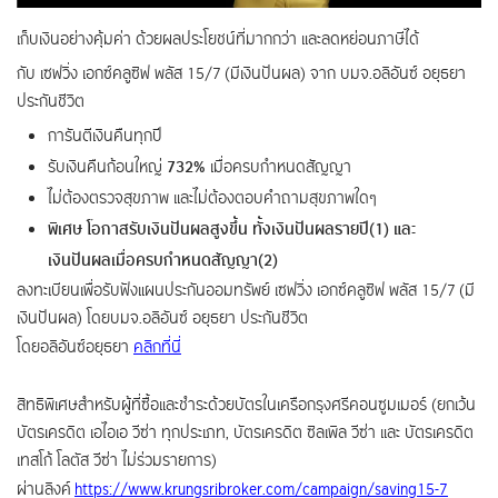
เก็บเงินอย่างคุ้มค่า ด้วยผลประโยชน์ที่มากกว่า และลดหย่อนภาษีได้
กับ เซฟวิ่ง เอกซ์คลูซิฟ พลัส 15/7 (มีเงินปันผล) จาก บมจ.อลิอันซ์ อยุธยา
ประกันชีวิต
การันตีเงินคืนทุกปี
รับเงินคืนก้อนใหญ่
732%
เมื่อครบกำหนดสัญญา
ไม่ต้องตรวจสุขภาพ และไม่ต้องตอบคำถามสุขภาพใดๆ
พิเศษ โอกาสรับเงินปันผลสูงขึ้น ทั้งเงินปันผลรายปี(1) และ
เงินปันผลเมื่อครบกำหนดสัญญา(2)
ลงทะเบียนเพื่อรับฟังแผนประกันออมทรัพย์ เซฟวิ่ง เอกซ์คลูซิฟ พลัส 15/7 (มี
เงินปันผล) โดยบมจ.อลิอันซ์ อยุธยา ประกันชีวิต
โดยอลิอันซ์อยุธยา
คลิกที่นี่
สิทธิพิเศษสำหรับผู้ที่ซื้อและชำระด้วยบัตรในเครือกรุงศรีคอนซูมเมอร์ (ยกเว้น
บัตรเครดิต เอไอเอ วีซ่า ทุกประเภท, บัตรเครดิต ซิลเพิล วีซ่า และ บัตรเครดิต
เทสโก้ โลตัส วีซ่า ไม่ร่วมรายการ)
ผ่านลิงค์
https://www.krungsribroker.com/campaign/saving15-7